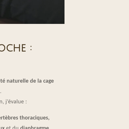
oche :
té naturelle de la cage
.
, j’évalue :
ertèbres thoraciques,
ux
et du
diaphragme
,