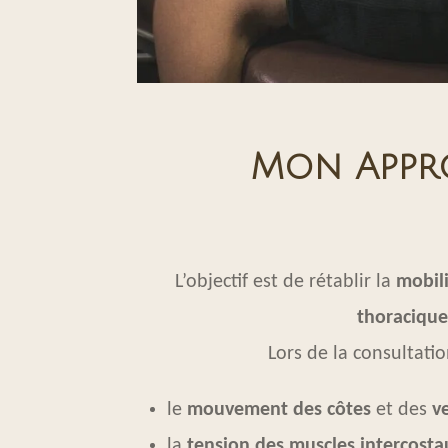
Mon Appr
L’objectif est de rétablir la
mobili
thoracique
Lors de la consultation
le
mouvement des côtes
et des
v
la
tension des muscles intercosta