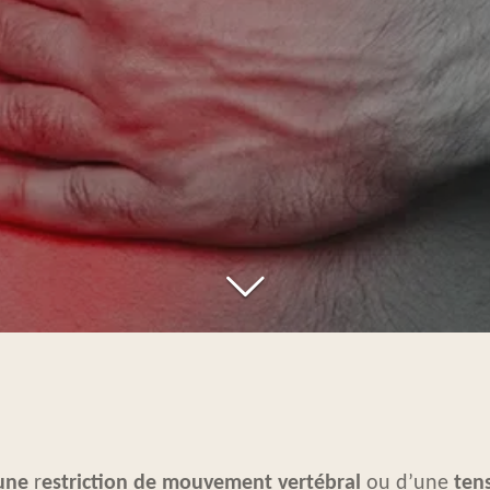
une
r
estriction de mouvement vertébral
ou d’une
ten