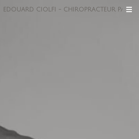
Passer
EDOUARD CIOLFI - CHIROPRACTEUR PARIS 1
au
contenu
principal