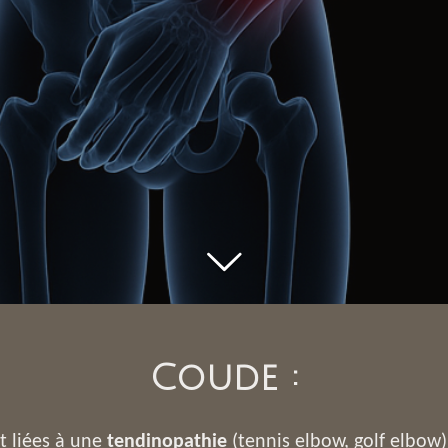
Coude :
t liées à une
tendinopathie
(tennis elbow, golf elbow