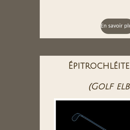
En savoir pl
Épitrochléite
(Golf el