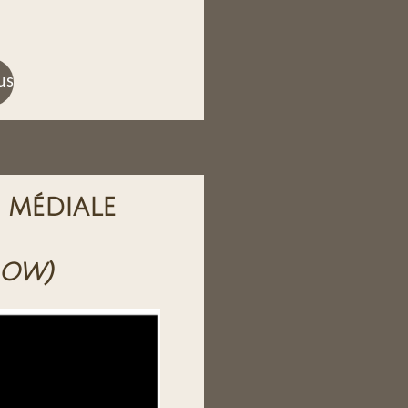
us
 médiale
bow)