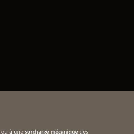
) ou à une
surcharge mécanique
des