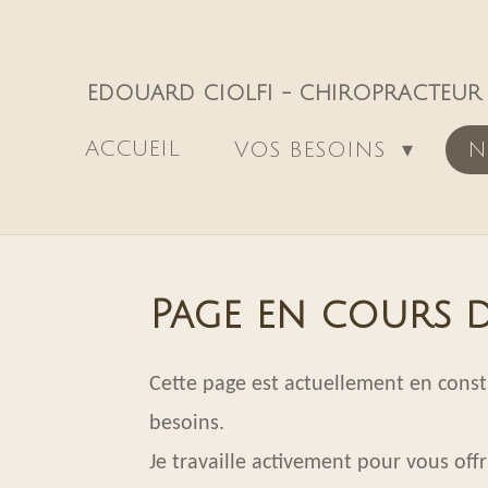
Passer
au
EDOUARD CIOLFI - CHIROPRACTEUR P
contenu
principal
ACCUEIL
VOS BESOINS
N
Page en cours d
Cette page est actuellement en const
besoins.
Je travaille activement pour vous off