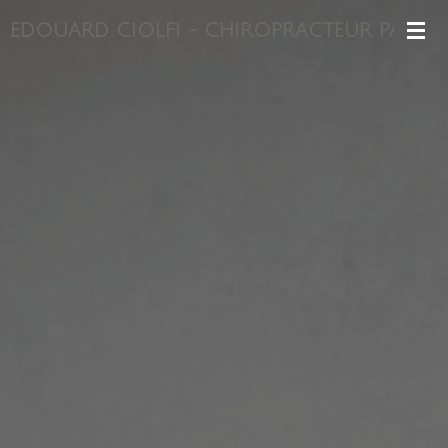
Passer
EDOUARD CIOLFI - CHIROPRACTEUR PARIS 1
au
contenu
principal