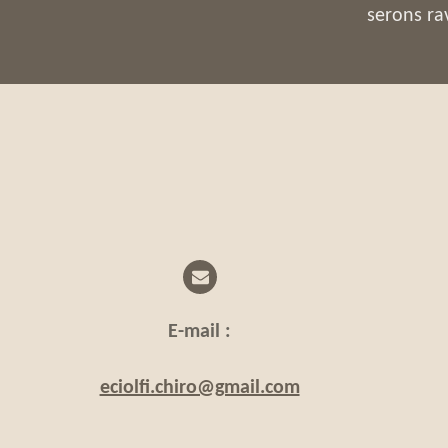
serons ra
E-mail :
eciolfi.chiro@gmail.com